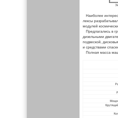
З
Наиболее интересн
лексы разрабатывал
модулей космически
Предлагались в гру
дизельными двигате
подвеской, дисков
и средствами спасе
Полная масса машин 
Р
Р
Мощно
Крутящий
Ко