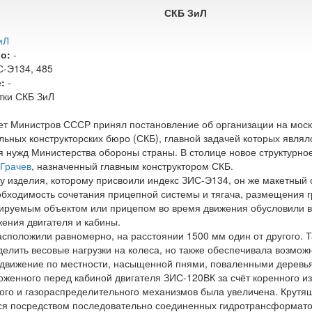
СКБ ЗиЛ
иЛ
о:
-
-Э134, 485
:
-
тки СКБ ЗиЛ
т Министров СССР принял постановление об организации на моск
льных конструкторских бюро (СКБ), главной задачей которых явля
 нужд Министерства обороны страны. В столице новое структурно
 Грачев
, назначенный главным конструктором СКБ.
изделия, которому присвоили индекс ЗИС-Э134, он же макетный 
обходимость сочетания прицепной системы и тягача, размещения 
сируемым объектом или прицепом во время движения обусловили 
ения двигателя и кабины.
оложили равномерно, на расстоянии 1500 мм один от другого. Та
елить весовые нагрузки на колеса, но также обеспечивала возмож
 движение по местности, насыщенной пнями, поваленными деревь
нного перед кабиной двигателя ЗИС-120ВК за счёт коренного из
ого и газораспределительного механизмов была увеличена. Крутящ
я посредством последовательно соединенных гидротрансформатор