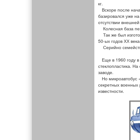
кг.
Вскоре после нача
базировался уже на
отсутствии внешней
Колесная база пере
Так же был изготов
50-ых годов ХХ век
Серийно семейство
Еще в 1960 году в
стеклопластика. На
заводе.
Но микроавтобус «
секретных военных 
известности.