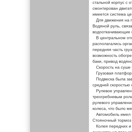
стальной корпус с 
смонтирован двигат
имеется система це
Для движения на п
Водяной руль, связ
водооткачивающие н
В центральном отсе
располагались орга
передняя часть гру
возможность обогре
баки, привод водян
Скорость на суше 60
Грузовая платформ
Подвеска была зави
средней скоростью с
Рулевое управление
трехгребневым роли
рулевого управлени
колеса, что было ме
Автомобиль имел р
Стояночный тормоз 
Колея передних и з
ошиновку на всех к