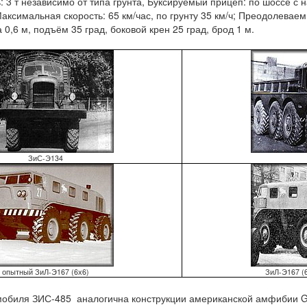
 т независимо от типа грунта, Буксируемый прицеп: по шоссе с нагр
; Максимальная скорость: 65 км/час, по грунту 35 км/ч; Преодолевае
 0,6 м, подъём 35 град, боковой крен 25 град, брод 1 м.
ЗиС-Э134
опытный ЗиЛ-Э167 (6х6)
ЗиЛ-Э167 (
обиля ЗИС-485 аналогична конструкции американской амфибии