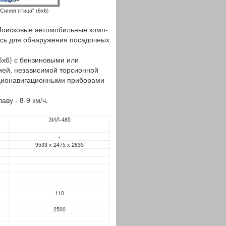
Синяя птица" (6х6)
оисковые автомобильные комп­
сь для обнаруже­ния посадочных
6х6) с бензиновыми или
ией, независимой торсионной
адионавигационными приборами
аву - 8-9 км/ч.
ЗИЛ-485
-
9533 х 2475 х 2635
110
2500