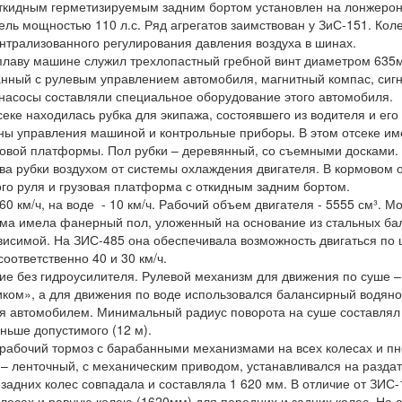
откидным герметизируемым задним бортом установлен на лонжерон
ель мощностью 110 л.с. Ряд агрегатов заимствован у ЗиС-151. Ко
нтрализованного регулирования давления воздуха в шинах.
лаву машине служил трехлопастный гребной винт диаметром 635м
анный с рулевым управлением автомобиля, магнитный компас, сиг
асосы составляли специальное оборудование этого автомобиля.
ке находилась рубка для экипажа, состоявшего из водителя и его
ны управления машиной и контрольные приборы. В этом отсеке и
зовой платформы. Пол рубки – деревянный, со съемными досками
ва рубки воздухом от системы охлаждения двигателя. В кормовом
ого руля и грузовая платформа с откидным задним бортом.
 км/ч, на воде - 10 км/ч. Рабочий объем двигателя - 5555 см³. Мо
а имела фанерный пол, уложенный на основание из стальных бало
симой. На ЗИС-485 она обеспечивала возможность двигаться по 
оответственно 40 и 30 км/ч.
 без гидроусилителя. Рулевой механизм для движения по суше –
ком», а для движения по воде использовался балансирный водяно
я автомобилем. Минимальный радиус поворота на суше составлял 
ньше допустимого (12 м).
абочий тормоз с барабанными механизмами на всех колесах и пн
– ленточный, с механическим приводом, устанавливался на раздат
адних колес совпадала и составляла 1 620 мм. В отличие от ЗИС
олесах и равную колею (1620мм) для передних и задних колес. На 