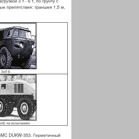
узкой 3 т - 6 т, по грунту с
мые препятствия: траншея 1,5 м,
ЗиЛ Б
6х6) на испытаниях
 GMC DUKW-353. Герметичный