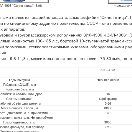
ИЛ-4906 "Синяя птица"
(6х6)
ЗИЛ-49061"
ыми являются аварийно-спасательные амфибии "Синяя птица". П
и по специальному заданию прави­тельства СССР - они применяли
х аппаратов.
зовом и грузопассажирском исполнениях ЗИЛ-4906 и ЗИЛ-49061 (
лями мощностью 136-185 л.с, бортовой 10-ступенчатой трансмисс
ыми тормозами, стеклопластиковыми кузовами, оборудованными р
ния.
- 9,6-11,8 т, максимальная скорость по шоссе - 75-80 км/ч, на пл
ЗиС-Э134
Годы выпуска
Небыл в серии
Габариты (Д/Ш/В), мм
Колёсная база, мм
асполож. и кол-во цилиндров
R6
Система питания
карбюратор
абочий объём двигателя, л
5,66
Масса снаряж. \ полн., кг
10000
сть двигателя, л. с. при об/мин.
130
 момент двигателя, Нм при об/мин.
Грузоподъёмность, кг
3000
лесная формула, тип привода
8x8
Тормоза передние/задние