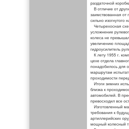
раздаточной коробк
В отличие от други
заимствованная от 
сильно изогнутого 
Четырехосная схем
усложнение рулевог
колеса не превышал
увеличению площади
гидроусилитель рул
К лету 1955 г. комп
цехе отдела главно
понадобилось для о
маршрутам испытате
проходимости пере
Итоги зимних испыт
близка к проходимо
автомобилей. В пре
превосходил все ос
Изготовленный маке
требования к будущ
артиллерийских ору
мощный колесный тр