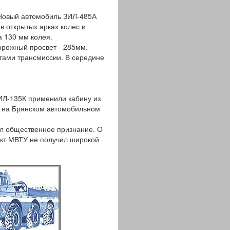
 Новый автомобиль ЗИЛ-485А
в открытых арках колес и
а 130 мм колея.
орожный просвет - 285мм.
тами трансмиссии. В середине
Л-135К применили кабину из
о на Брянском автомобильном
л общественное признание. О
ект МВТУ не получил широкой