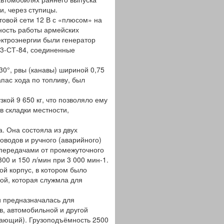
и, через ступицы.
вой сети 12 В с «плюсом» на
ность работы армейских
ктроэнергии были генератор
 3-СТ-84, соединенные
0°, рвы (канавы) шириной 0,75
пас хода по топливу, был
кой 9 650 кг, что позволяло ему
в складки местности,
. Она состояла из двух
оводов и ручного (аварийного)
 передачами от промежуточного
00 и 150 л/мин при 3 000 мин-1.
й корпус, в котором было
ой, которая служмла для
 предназначалась для
в, автомобильной и другой
вающий). Грузоподъёмность 2500