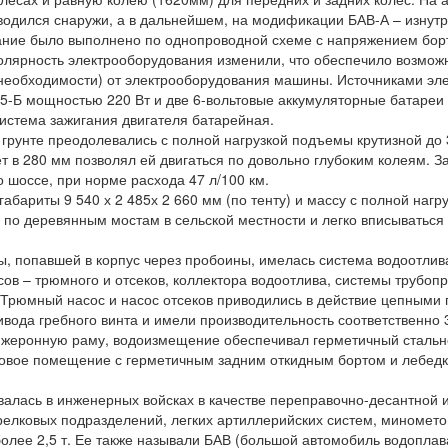
водился снаружи, а в дальнейшем, на модификации БАВ-А – изнутр
ие было выполнено по однопроводной схеме с напряжением борто
 полярность электрооборудования изменили, что обеспечило возмож
необходимости) от электрооборудования машины. Источниками эле
15-Б мощностью 220 Вт и две 6-вольтовые аккумуляторные батареи
истема зажигания двигателя батарейная.
рунте преодолевались с полной нагрузкой подъемы крутизной до 3
т в 280 мм позволял ей двигаться по довольно глубоким колеям. За
о шоссе, при норме расхода 47 л/100 км.
ариты 9 540 х 2 485х 2 660 мм (по тенту) и массу с полной нагруз
 по деревянным мостам в сельской местности и легко вписываться 
 попавшей в корпус через пробоины, имелась система водоотлива
ов – трюмного и отсеков, коллектора водоотлива, системы трубопр
 Трюмный насос и насос отсеков приводились в действие цепными
ивода гребного винта и имели производительность соответственно 3
еронную раму, водоизмещение обеспечивал герметичный стально
овое помещение с герметичным задним откидным бортом и лебедк
лась в инженерных войсках в качестве переправочно-десантной и
релковых подразделений, легких артиллерийских систем, миномето
более 2,5 т. Ее также называли БАВ (большой автомобиль водопла