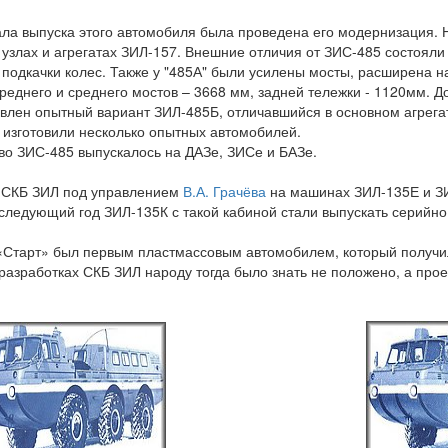
ла выпуска этого автомобиля была проведена его модернизация.
 узлах и агрегатах ЗИЛ-157. Внешние отличия от ЗИС-485 состояли 
 подкачки колес. Также у "485А" были усилены мосты, расширена н
днего и среднего мостов – 3668 мм, задней тележки - 1120мм. Д
лен опытный вариант ЗИЛ-485Б, отличавшийся в основном агрега
а изготовили несколько опытных автомобилей.
 ЗИС-485 выпускалось на ДАЗе, ЗИСе и БАЗе.
 СКБ ЗИЛ под управлением
В.А. Грачёва
на машинах ЗИЛ-135Е и ЗИ
 следующий год ЗИЛ-135К с такой кабиной стали выпускать серийн
Старт» был первым пластмассовым автомобилем, который получи
разработках СКБ ЗИЛ народу тогда было знать не положено, а про