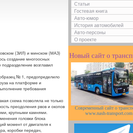
Статьи
Гостевая книга
Авто-юмор
История автомобилей
Авто-персоны
О проекте
овском (ЗИЛ) и минском (МАЗ)
Новый сайт о трансп
лось создание многоосных
е подразделение возглавил
образец № 1, предопределило
груза на платформе и
выполнение требования
кая схема позволяла не только
ность преодоления рвов и окопов
Современный сайт о трансп
ями, крупными камнями.
www.nash-transport.com
менения головки блока
ий момент от двигателя к
а, коробки передач,