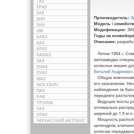
ГАЗ
ЕРАЗ
ЗАЗ
Производитель:
З
ЗИЛ
Модель \ семейств
ЗИУ
Модификации:
ЗИС
ИЖ
Годы на конвейере
КАВЗ
Описание:
разрабо
КАЗ
КРАЗ
Летом 1954 г. Сове
КАМАЗ
автозаводах специа
ЛАЗ
колесных машин для
ЛИАЗ
Виталий Андреевич
ЛУАЗ
Общую компоновку 
МАЗ
его назначение. Не
МОСКВИЧ
наблюдения за бук
ПАЗ
переднего располож
РАФ
Ведущие мосты расп
ТРОЛЗА
оптимально распред
УАЗ
шириной до 1,5 м и
УРАЛ
Мощность расположе
ЧЕРКАССКИЙ АВТОБУС
цилиндров, клапанн
колесам передавалс