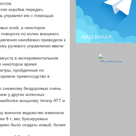
остов.
тая коробка передач,
ель управлял ею с помощью
ых осей, а некоторое
 поворота по колее внешнего
НАШ КАНАЛ!
давления неизбежно приводила к
хему рулевого управления ввели
 августа в экспериментальном
е некоторое время
метры, пройденные по
поримое превосходство в
по снежному бездорожью очень
чем у других колесных
 наиболее мощному тягачу АТТ и
ку военное ведомство изменило
е 8 т, вес буксируемых
одимо было создать новый, более