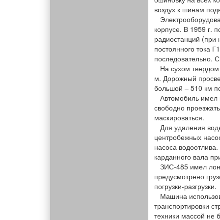
воздух к шинам под
Электрооборудован
корпусе. В 1959 г.
радиостанций (при 
постоянного тока Г
последовательно. С
На сухом твердом г
м. Дорожный просве
большой – 510 км п
Автомобиль имел габ
свободно проезжать
маскироваться.
Для удаления воды,
центробежных насос
насоса водоотлива.
карданного вала пр
ЗИС-485 имел лонж
предусмотрено груз
погрузки-разгрузки.
Машина использова
транспортировки ст
техники массой не 