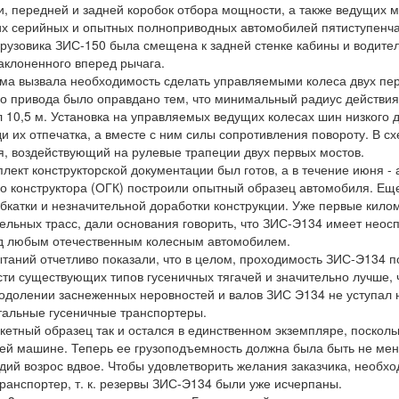
и, передней и задней коробок отбора мощности, а также ведущих м
х серийных и опытных полноприводных автомобилей пятиступенча
грузовика ЗИС-150 была смещена к задней стенке кабины и водит
наклоненного вперед рычага.
а вызвала необходимость сделать управляемыми колеса двух перв
о привода было оправдано тем, что минимальный радиус действия
 10,5 м. Установка на управляемых ведущих колесах шин низкого 
 их отпечатка, а вместе с ним силы сопротивления повороту. В с
я, воздействующий на рулевые трапеции двух первых мостов.
лект конструкторской документации был готов, а в течение июня -
го конструктора (ОГК) построили опытный образец автомобиля. Ещ
бкатки и незначительной доработки конструкции. Уже первые кило
льных трасс, дали основания говорить, что ЗИС-Э134 имеет неос
д любым отечественным колесным автомобилем.
аний отчетливо показали, что в целом, проходимость ЗИС-Э134 
сти существующих типов гусеничных тягачей и значительно лучше, 
одолении заснеженных неровностей и валов ЗИС Э134 не уступал
тальные гусеничные транспортеры.
тный образец так и остался в единственном экземпляре, посколь
ей машине. Теперь ее грузоподъемность должна была быть не мене
дий возрос вдвое. Чтобы удовлетворить желания заказчика, необх
анспортер, т. к. резервы ЗИС-Э134 были уже исчерпаны.