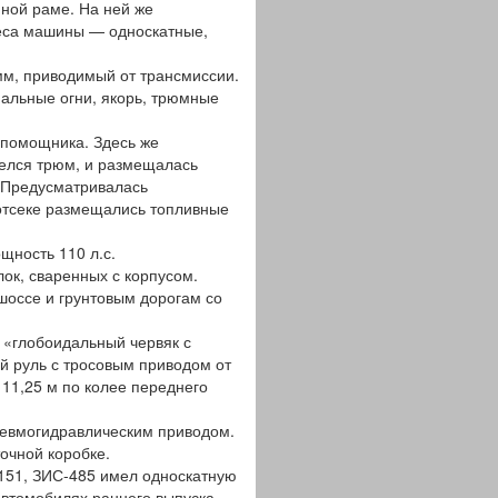
ной раме. На ней же
леса машины — односкатные,
м, приводимый от трансмиссии.
нальные огни, якорь, трюмные
 помощника. Здесь же
мелся трюм, и размещалась
. Предусматривалась
 отсеке размещались топливные
щность 110 л.с.
к, сваренных с корпусом.
шоссе и грунтовым дорогам со
 «глобоидальный червяк с
й руль с тросовым приводом от
11,25 м по колее переднего
евмогидравлическим приводом.
очной коробке.
-151, ЗИС-485 имел односкатную
автомобилях раннего выпуска