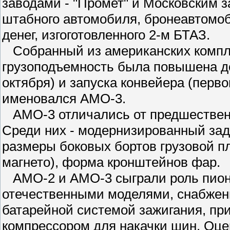
заводами - "Промет" и Московским 
штабного автомобиля, бронеавтомоб
денег, изгоготовленного 2-м БТАЗ.
Собранный из американских компле
грузоподъемность была повышена до 
октября) и запуска конвейера (перв
именовался АМО-3.
АМО-3 отличались от предшественн
Среди них - модернизированный зад
размеры боковых бортов грузовой п
магнето), форма кронштейнов фар.
АМО-2 и АМО-3 сыграли роль пионер
отечественными моделями, снабжен
батарейной системой зажигания, пр
компрессором для накачки шин. Оце