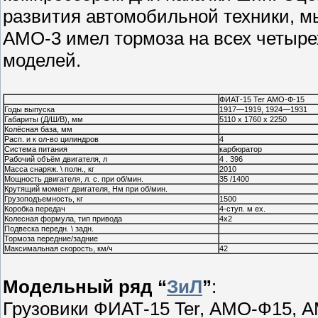
развития автомобильной техники, мы
АМО-3 имел тормоза на всех четыре
моделей.
ФИАТ-15 Ter АМО-Ф-15
Годы выпуска
1917—1919, 1924—1931
Габариты (Д/Ш/В), мм
5110 x 1760 x 2250
Колёсная база, мм
Расп. и к ол-во цилиндров
4
Система питания
карбюратор
Рабочий объём двигателя, л
4 . 396
Масса снаряж. \ полн., кг
2010
Мощность двигателя, л. с. при об/мин.
35 /1400
Крутящий момент двигателя, Нм при об/мин.
Грузоподъемность, кг
1500
Коробка передач
4-ступ. м ех.
Колесная формула, тип привода
4х2
Подвеска передн. \ задн.
Тормоза передние/задние
Максимальная скорость, км/ч
42
Модельный ряд “
ЗиЛ
”
:
Грузовики ФИАТ-15 Ter, АМО-Ф15, 