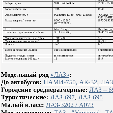
наши дни
Габариты, мм
9280х2455х3050
9980 х 2500
Колёсная база, мм
4200
4900
Обьём двигателя,
л
(
Cummins D180 \ ЯМЗ-236НЕ)
(
КАМАЗ-74
ЯМЗ-236НЕ
Масса снаряж. \ полн., кг
8600 \ 13860
10730\1535
(8870\13630)
КПП
Мех. 5-ступ.
Мех. 5-ступ
Число мест для сидения \ общее
38+1 \ 67 (69)
36-41 \36-41
Мощность двигателя,
л. с. /об.м.
180 \ 230
230
Максимальная скорость,
км/ч
100
100\113
Привод
4х2
4х2
Тормоза передние \ задние
с пневмоприводом
с пневмопр
Подвеска передн. \ задн.
пневматическая
пневмобал
Расход топлива на 100 км, л
18
18,5
Модельный ряд
«ЛАЗ»
:
До автобусов:
НАМИ-750, АК-32, ЛАЗ-
Городские среднеразмерные:
ЛАЗ – 6
Туристические:
ЛАЗ-697
,
ЛАЗ-698
Малый класс:
ЛАЗ-3202 / А073
Междугородные:
ЛАЗ - "Украина"
,
ЛА