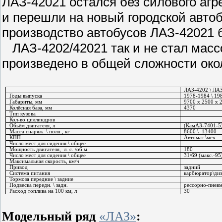
ЛАЗ-42021 остался без силового агр
и перешли на новый городской автоб
производство автобусов ЛАЗ-42021 
ЛАЗ-4202/42021 так и не стал масс
произведено в общей сложности око
ЛАЗ-4202 \ ЛА
Годы выпуска
1978-1984 \ 19
Габариты, мм
9700 х 2500 х 
Колёсная база, мм
4370
Тип кузова
Кол-во циллиндров
Обьём двигателя,
л
(
КамАЗ-7401-5
Масса снаряж. \ полн., кг
8600 \
13400
КПП
Автомат.\мех.
Число мест для сидения \ общее
Мощность двигателя,
л. с. /об.м.
180
Число мест для сидения \ общее
31\69 (макс.-95
Максимальная скорость,
км/ч
Привод
задний
Система питания
карбюратор\диз
Тормоза передние \ задние
Подвеска передн. \ задн.
рессорно-пневм
Расход топлива на 100 км, л
30
Модельный ряд
«ЛАЗ»
: