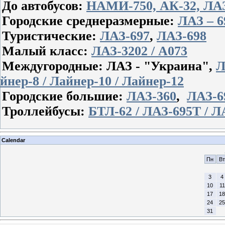
До автобусов:
НАМИ-750, АК-32, ЛАЗ-
Городские среднеразмерные:
ЛАЗ – 6
Туристические:
ЛАЗ-697
,
ЛАЗ-698
Малый класс:
ЛАЗ-3202 / А073
Междугородные:
ЛАЗ - "Украина",
Л
йнер-8 / Лайнер-10 / Лайнер-12
Городские большие:
ЛАЗ-360
,
ЛАЗ-69
Троллейбусы:
БТЛ-62 / ЛАЗ-695Т / Л
Calendar
Пн
Вт
3
4
10
11
17
18
24
25
31