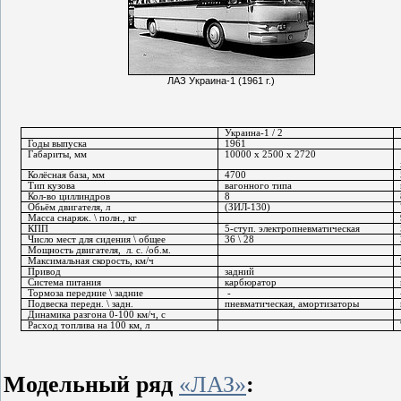
ЛАЗ Украина-1 (1961 г.)
Украина-1 / 2
Годы выпуска
1961
Габариты, мм
10000 х 2500 х 2720
Колёсная база, мм
4700
Тип кузова
вагонного типа
Кол-во циллиндров
8
Обьём двигателя, л
(ЗИЛ-130)
Масса снаряж. \ полн., кг
КПП
5-ступ. электропневматическая
Число мест для сидения \ общее
36 \ 28
Мощность двигателя,
л. с. /об.м.
Максимальная скорость, км/ч
Привод
задний
Система питания
карбюратор
Тормоза передние \ задние
-
Подвеска передн. \ задн.
пневматическая, амортизаторы
Динамика разгона 0-100 км/ч, с
Расход топлива на 100 км, л
Модельный ряд
«ЛАЗ»
: