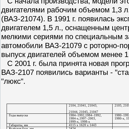
С начала производства, модели эт
двигателями рабочим объемом 1,3 л. (
(ВАЗ-21074). В 1991 г. появилась э
двигателем 1,5 л., оснащенным цент
мелкими сериями по специальным з
автомобили ВАЗ-21079 с роторно-по
выпуск двигателей объемом менее 1,
С 2001 г. была принята новая прог
ВАЗ-2107 появились варианты - "стан
"люкс".
2104, 21041, 21043, 
2105, 210
21044, 21045, 21047
Годы выпуска
1984–1992,1984–1992,
1980–199
1984-x,
1997–2003, 
1980-
x
, 1
1999-x, 1998-x
Габариты, мм
4115 х 
1620 х 1443
Колёсная база, мм
2424