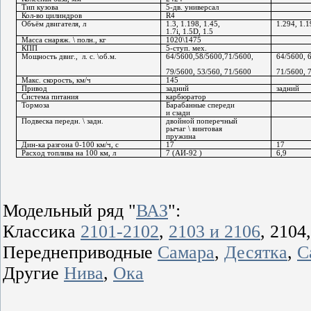
Тип кузова
5-дв. универсал
Кол-во цилиндров
R4
Объём двигателя, л
1.3, 1.
198
, 1.45, 
1.
294, 
1.1
1.7i, 1.5D, 
1.5
Масса снаряж. \ полн., кг
1020\1475
КПП
5-ступ. мех.
Мощность двиг.,
л. с. \об.м.
64/5600,58/5600,71/5600,
64/5600
, 
79/5600, 53/560, 71/5600
71/5600
, 
Макс. скорость, км/ч
145
Привод
задний
задний
Система питания 
карбюратор
Тормоза 
Барабанные спереди 
и сзади
Подвеска передн. \ задн.
двойной поперечный 
рычаг 
\ винтовая 
пружина
Дин-ка разгона 0-100 км/ч, с
17
17
Расход топлива на 100 км, л
7 (
АИ-92 )
6,9
Модельный ряд "
ВАЗ
":
Классика
2101-2102
,
2103 и 2106
, 2104
Переднеприводные
Самара
,
Десятка
,
С
Другие
Нива
,
Ока