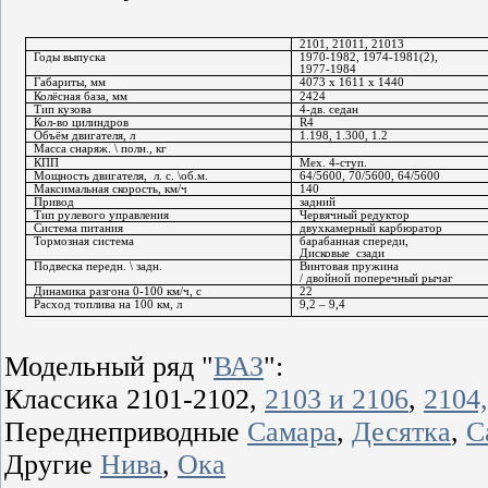
2101, 21011, 21013
Годы выпуска
1970-1982, 1974-1981(2), 
1977-1984
Габариты, мм
4073 х 1611 х 1440
Колёсная база, мм
2424
Тип кузова
4-дв. седан
Кол-во цилиндров
R4
Объём двигателя, л
1.198, 1.300, 1.2
Масса снаряж. \ полн., кг
КПП
Мех. 4-ступ.
Мощность двигателя,
л. с. \об.м.
64/5600, 70/5600, 64/5600
Максимальная скорость, км/ч
140
Привод
задний
Тип рулевого управления
Червячный редуктор
Система питания 
двухкамерный карбюратор
Тормозная система
барабанная спереди, 
Дисковые
сзади
Подвеска передн. \ задн.
Винтовая пружина 
/ двойной поперечный рычаг
Динамика разгона 0-100 км/ч, с
22
Расход топлива на 100 км, л
9,2 – 9,4
Модельный ряд "
ВАЗ
":
Классика 2101-2102,
2103 и 2106
,
2104,
Переднеприводные
Самара
,
Десятка
,
С
Другие
Нива
,
Ока