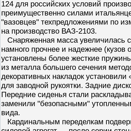
124 для российских условий произв
преимущественно силами итальянце
"вазовцев" техпредложениями по из
на производство ВАЗ-2103.
Снаряженная масса увеличилась с 85
намного прочнее и надежнее (кузов 
установлены более жесткие пружины
из металла большего сечения метод
декоративных накладок установили 
для заводной рукоятки. Задние дис
Передние сиденья стали раскладыв
заменили "безопасными" утопленным
вида.
Кардинальным переделкам подверг
силовой агрегат — после серии сте