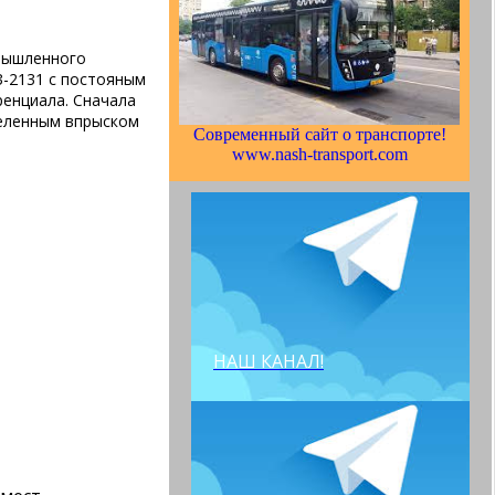
ышленного 
З-2131 с постояным
енциала. Сначала
деленным впрыском
Современный сайт о транспорте!
www.nash-transport.com
НАШ КАНАЛ!