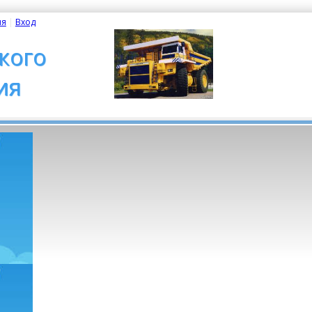
ия
| 
Вход
кого
ия