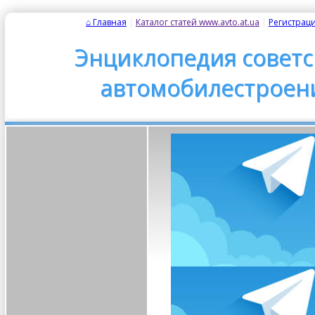
⌂ Главная
| 
Каталог статей www.avto.at.ua
| 
Регистрац
Энциклопедия советс
автомобилестроен