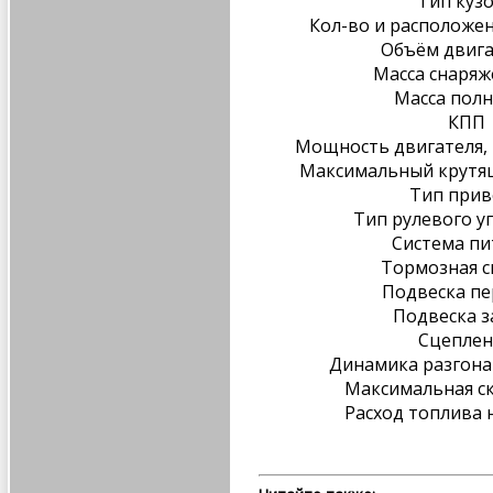
Тип куз
Кол-во и расположе
Объём двига
Масса снаряж
Масса полн
КПП
Мощность двигателя, л.
Максимальный крутя
Тип прив
Тип рулевого у
Система пи
Тормозная с
Подвеска пе
Подвеска з
Сцеплен
Динамика разгона 
Максимальная ск
Расход топлива н