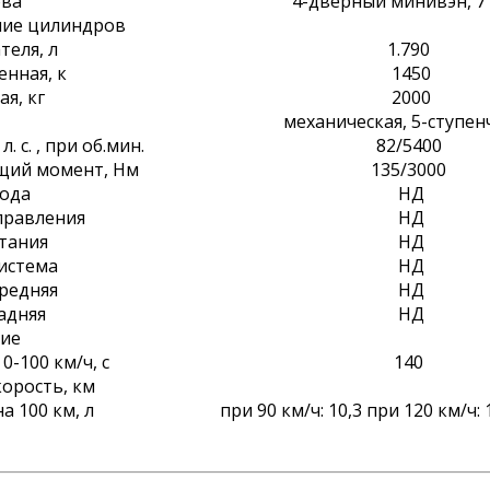
ова
4-дверный минивэн, 7
ние цилиндров
теля, л
1.790
енная, к
1450
ая, кг
2000
механическая, 5-ступе
 с. , при об.мин.
82/5400
щий момент, Нм
135/3000
ода
НД
правления
НД
тания
НД
истема
НД
редняя
НД
адняя
НД
ие
0-100 км/ч, с
140
орость, км
а 100 км, л
при 90 км/ч: 10,3 при 120 км/ч: