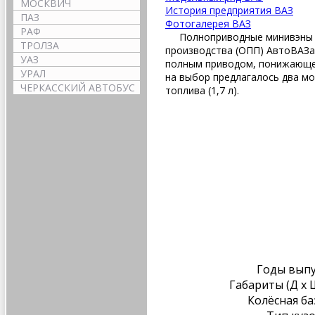
МОСКВИЧ
История предприятия ВАЗ
ПАЗ
Фотогалерея ВАЗ
РАФ
Полноприводные минивэны ВА
ТРОЛЗА
производства (ОПП) АвтоВАЗа 
УАЗ
полным приводом, понижающей
УРАЛ
на выбор предлагалось два м
ЧЕРКАССКИЙ АВТОБУС
топлива (1,7 л).
Годы вып
Габариты (Д х Ш
Колёсная ба