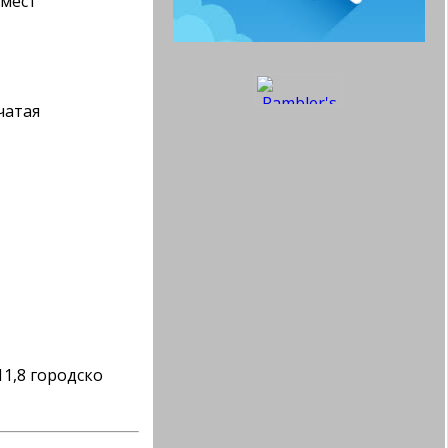
 мест
нчатая
 11,8 городско