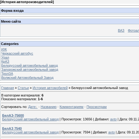
[
История автопроизводителей
]
Форма входа
Меню сайта
ВАЗ
Фотоа
Categories
ИЖ
Черкасский автобус
Урал
КрАЗ
Белорусский автомобильный завод
Запорожский автомобильный завод
ТролЗА
Волжский Автомобильный Завод
Главная
»
Статьи
»
История автомобилей
» Белорусский автомобильный завод
В категории материалов
:
6
Показано материалов
:
1-6
Сортировать по
:
Дате
·
Названию
·
Комментариям
·
Просмотрам
БелАЗ-75600
Белорусский автомобильный завод
|
Просмотров:
13656
|
Добавил:
avto
|
Дата:
09.11.
БелАЗ 7540
Белорусский автомобильный завод
|
Просмотров:
7594
|
Добавил:
avto
|
Дата:
09.11.2