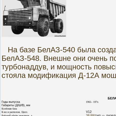
На базе БелАЗ-540 была созда
БелАЗ-548. Внешне они очень п
турбонаддув, и мощность повыси
стояла модификация Д-12А мощн
БЕЛ
Годы выпуска
196
5
– 19
7x
Габариты (Д/Ш/В), мм
Колёсная база
V12
К-во и располож. Цилл.
38,88
(
тип — дизел
Рабочий объём двигателя, л