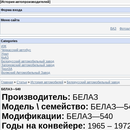
[
История автопроизводителей
]
Форма входа
Меню сайта
ВАЗ
Фотоа
Categories
ИЖ
Черкасский автобус
Урал
КрАЗ
Белорусский автомобильный завод
Запорожский автомобильный завод
ТролЗА
Волжский Автомобильный Завод
Главная
»
Статьи
»
История автомобилей
»
Белорусский автомобильный завод
БЕЛАЗ—540
Производитель:
БЕЛАЗ
Модель \ семейство:
БЕЛАЗ—54
Модификации:
БЕЛАЗ—540
Годы на конвейере:
1965 – 197