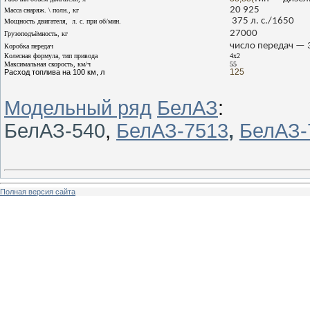
20 925
Масса снаряж. \ полн., кг
375 л. с./1650
Мощность двигателя, л. с. при об/мин.
27
000
Грузоподъёмность, кг
число передач — 
Коробка передач
Колесная формула, тип привода
4х2
Максимальная скорость, км/ч
55
125
Расход топлива на 100 км, л
Модельный ряд
БелАЗ
:
БелАЗ-
540
,
БелАЗ-7513
,
БелАЗ-
Полная версия сайта