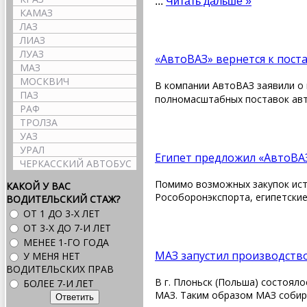
...
Читать дальше »
КАМАЗ
ЛАЗ
ЛИАЗ
ЛУАЗ
«АвтоВАЗ» вернется к пос
МАЗ
МОСКВИЧ
В компании
АвтоВАЗ
заявили о
ПАЗ
полномасштабных поставок ав
РАФ
ТРОЛЗА
УАЗ
УРАЛ
Египет предложил «АвтоВАЗ
ЧЕРКАССКИЙ АВТОБУС
Помимо возможных закупок ист
КАКОЙ У ВАС
Рособоронэкспорта, египетские
ВОДИТЕЛЬСКИЙ СТАЖ?
ОТ 1 ДО 3-Х ЛЕТ
ОТ 3-Х ДО 7-И ЛЕТ
МЕНЕЕ 1-ГО ГОДА
МАЗ запустил производств
У МЕНЯ НЕТ
ВОДИТЕЛЬСКИХ ПРАВ
В г. Плоньск (Польша) состоя
БОЛЕЕ 7-И ЛЕТ
МАЗ. Таким образом МАЗ собира