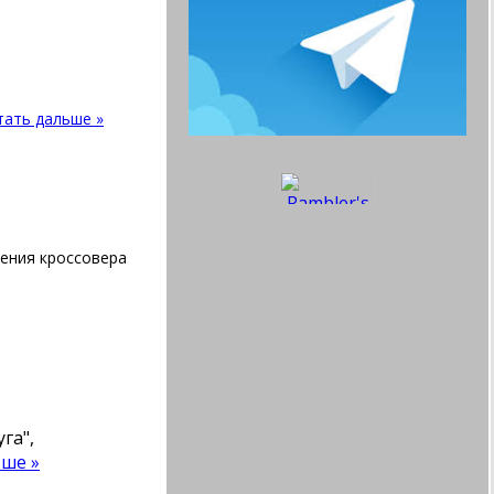
тать дальше »
ения кроссовера
га",
ше »