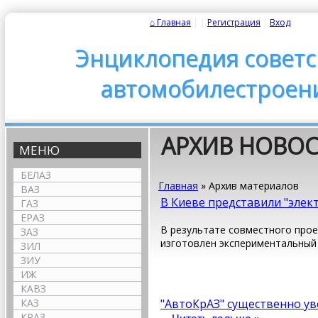
⌂ Главная
|
|
Регистрация
|
Вход
Энциклопедия советс
автомобилестроен
АРХИВ НОВО
МЕНЮ
БЕЛАЗ
Главная
»
Архив материалов
ВАЗ
В Киеве представили "элек
ГАЗ
ЕРАЗ
В результате совместного прое
ЗАЗ
изготовлен экспериментальный
ЗИЛ
ЗИУ
ИЖ
КАВЗ
КАЗ
"АвтоКрАЗ" существенно у
КРАЗ