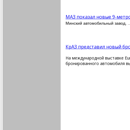
МАЗ показал новые 9-метр
Минский автомобильный завод,
.
КрАЗ представил новый бр
На международной выставке Eur
бронированного автомобиля вы