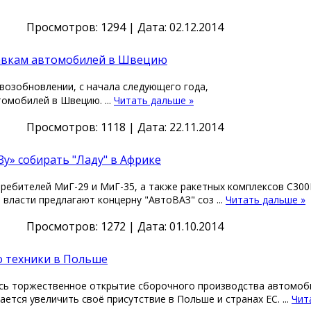
Просмотров: 1294 | Дата:
02.12.2014
тавкам автомобилей в Швецию
 возобновлении, с начала следующего года,
томобилей в Швецию.
...
Читать дальше »
Просмотров: 1118 | Дата:
22.11.2014
у» собирать "Ладу" в Африке
ребителей МиГ-29 и МиГ-35, а также ракетных комплексов С30
 власти предлагают концерну "АвтоВАЗ" соз
...
Читать дальше »
Просмотров: 1272 | Дата:
01.10.2014
о техники в Польше
лось торжественное открытие сборочного производства автомоб
ется увеличить своё присутствие в Польше и странах ЕС.
...
Чит