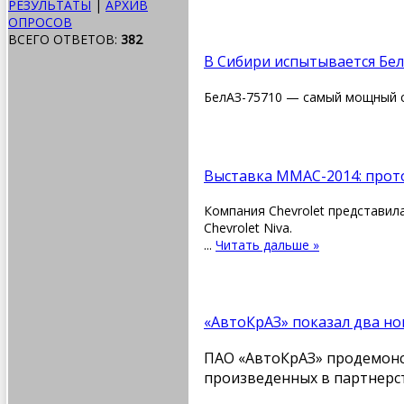
РЕЗУЛЬТАТЫ
|
АРХИВ
ОПРОСОВ
ВСЕГО ОТВЕТОВ:
382
В Сибири испытывается Бел
БелАЗ-75710​ — самый мощный 
Выставка ММАС-2014: прото
Компания Chevrolet представи
Chevrolet Niva.
...
Читать дальше »
«АвтоКрАЗ» показал два но
ПАО «АвтоКрАЗ» продемонст
произведенных в партнерст