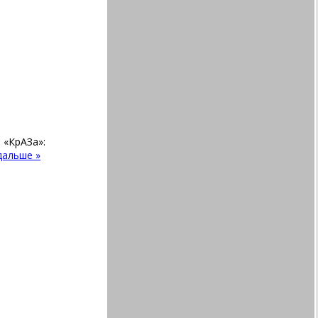
 «КрАЗа»:
дальше »