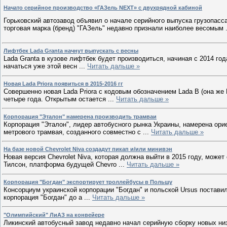
Начато серийное производство «ГАЗель NEXT» с двухрядной кабиной
Горьковский автозавод объявил о начале серийного выпуска грузопас
торговая марка (бренд) "ГАЗель" недавно признали наиболее весомым
Лифтбек Lada Granta начнут выпускать с весны
Lada Granta в кузове лифтбек будет производиться, начиная с 2014 го
начаться уже этой весн
...
Читать дальше »
Новая Lada Priora появиться в 2015-2016 гг
Cовершенно новая Lada Priora с кодовым обозначением Lada B (она же 
четыре года. Открытым остается
...
Читать дальше »
Корпорация "Эталон" намерена производить трамваи
Корпорация "Эталон", лидер автобусного рынка Украины, намерена орие
метрового трамвая, созданного совместно с
...
Читать дальше »
На базе новой Chevrolet Niva создадут пикап и/или минивэн
Новая версия Chevrolet Niva, которая должна выйти в 2015 году, мож
Тилсон, платформа будущей Chevro
...
Читать дальше »
Корпорация "Богдан" экспортирует троллейбусы в Польшу
Консорциум украинской корпорации "Богдан" и польской Ursus постави
корпорация "Богдан" до а
...
Читать дальше »
"Олимпийский" ЛиАЗ на конвейере
Ликинский автобусный завод недавно начал серийную сборку новых ни