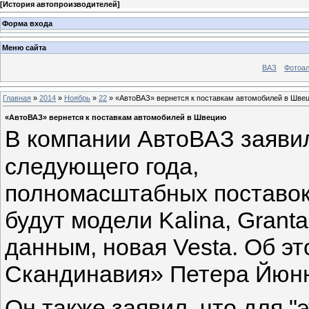
[
История автопроизводителей
]
Форма входа
Меню сайта
ВАЗ
Фотоа
Главная
»
2014
»
Ноябрь
»
22
» «АвтоВАЗ» вернется к поставкам автомобилей в Шве
«АвтоВАЗ» вернется к поставкам автомобилей в Швецию
В компании
АвтоВАЗ
заяви
следующего года,
полномасштабных поставок
будут модели Kalina, Granta
данным, новая Vesta. Об э
Скандинавия» Петера Йюн
Он также заявил, что для "