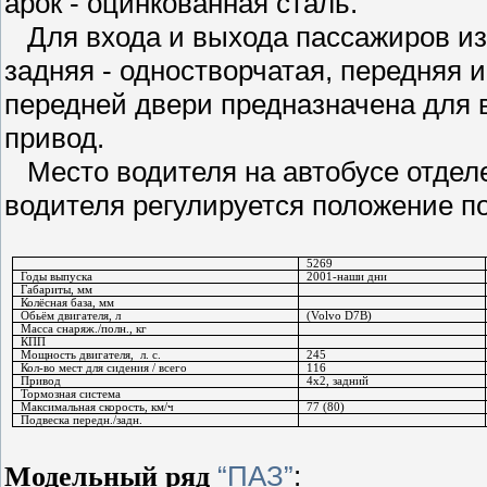
арок - оцинкованная сталь.
Для входа и выхода пассажиров из 
задняя - одностворчатая, передняя и
передней двери предназначена для 
привод.
Место водителя на автобусе отделе
водителя регулируется положение п
5269
Годы выпуска
2001-наши дни
Габариты, мм
Колёсная база, мм
Обьём двигателя, л
(
Volvo
D7В)
Масса снаряж./полн., кг
КПП
Мощность двигателя,
л. с.
245
Кол-во мест для сидения / всего
116
Привод
4х2, задний
Тормозная система
Максимальная скорость, км/ч
77 (
80
)
Подвеска передн./задн.
“ПАЗ”
:
Модельный ряд