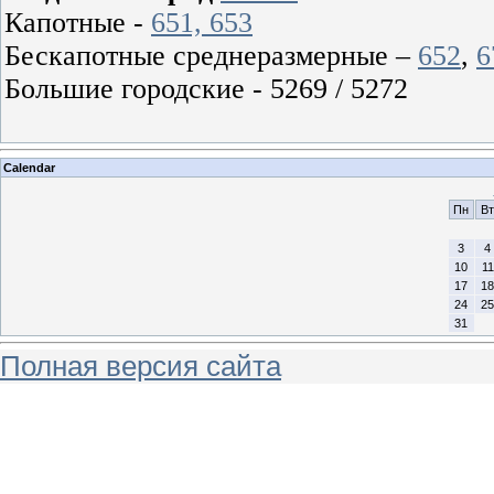
Капотные -
651, 653
Бескапотные среднеразмерные –
652
,
6
Большие городские - 5269 / 5272
Calendar
Пн
Вт
3
4
10
11
17
18
24
25
31
Полная версия сайта