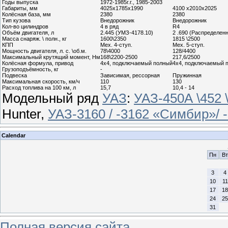
Годы выпуска
1972-1985г.г., 1985-2003
Габариты, мм
4025х1785х1990
4100 х2010х2025
Колёсная база, мм
2380
2380
Тип кузова
Внедорожник
Внедорожник
Кол-во цилиндров
4 в ряд
R4
Объём двигателя, л
2.445 (УМЗ-4178.10)
2 .690 (Распределенны
Масса снаряж. \ полн., кг
1600\2350
1815 \2500
КПП
Мех. 4-ступ.
Мех. 5-ступ.
Мощность двигателя, л. с. \об.м.
78\4000
128/4400
Максимальный крутящий момент, Нм
168\2200-2500
217,6/2500
Колёсная формула, привод
4x4, подключаемый полный
4x4, подключаемый 
Грузоподъёмность, кг
-
Подвеска
Зависимая, рессорная
Пружинная
Максимальная скорость, км/ч
110
130
Расход топлива на 100 км, л
15,7
10,4 - 14
Модельный ряд
УАЗ
:
УАЗ-450А \452 
Hunter,
УАЗ-3160 / -3162 «Симбир»/ -3
Calendar
Пн
Вт
3
4
10
11
17
18
24
25
31
Полная версия сайта