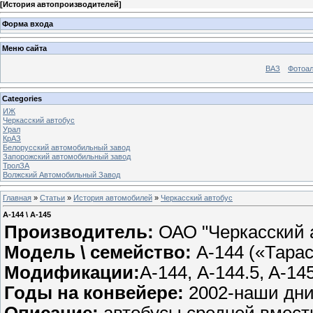
[
История автопроизводителей
]
Форма входа
Меню сайта
ВАЗ
Фотоа
Categories
ИЖ
Черкасский автобус
Урал
КрАЗ
Белорусский автомобильный завод
Запорожский автомобильный завод
ТролЗА
Волжский Автомобильный Завод
Главная
»
Статьи
»
История автомобилей
»
Черкасский автобус
А-144 \ А-145
Производитель:
ОАО "Черкасский 
Модель \ семейство:
А-144 («Тарас
Модификации:
А-144, A-144.5, A-145
Годы на конвейере:
2002-наши дни