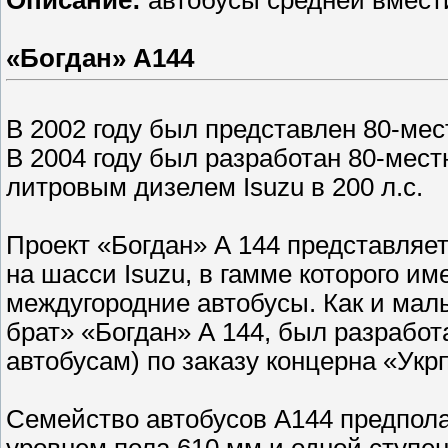
Описание:
автобусы средней вмес
«Богдан» А144
В 2002 году был представлен 80-мес
В 2004 году был разработан 80-мест
литровым дизелем Isuzu в 200 л.с.
Проект «Богдан» А 144 представляе
на шасси Isuzu, в гамме которого им
междугородние автобусы. Как и малы
брат» «Богдан» А 144, был разрабо
автобусам) по заказу концерна «Укр
Семейство автобусов А144 предполаг
уровнем пола 610 мм и одной ступен