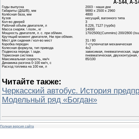
А-144, A-1
Годы выпуска
2003 - наши дни
Габариты (Д/Ш/В), мм
9880 x 2500 x 2960
Колёсная база, мм
4800
Кузов
несущий, вагонного типа
Кол-во дверей
3
Рабочий объём двигателя, л
8.226, 7127 (турбо)
Масса снаряж. \ полн., кг
14000
Мощность двигателя, л. с. при об/мин.
170/2500((Cummins) 200/2800 (Isu
Крутящий момент двигателя, Нм при об/мин.
Мест для сидения / кол-во мест
31 / 80
Коробка передач
7-ступенчатая механическая
Колесная формула, тип привода
4x2
Подвеска передн. \ задн.
зависимая, пневматическая, зад
Тормозная система
пневматическая, двухконтурная,
Максимальная скорость, км/ч
85/100
Динамика разгона 0-100 км/ч, с
Расход топлива на 100 км, л
Читайте также:
Черкасский автобус. История предп
Модельный ряд «Богдан»
Полная версия сайта