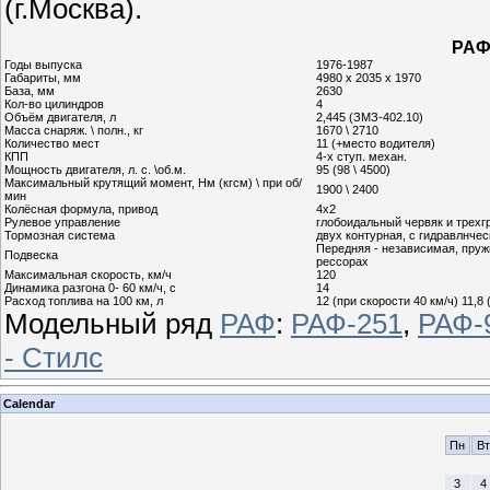
(г.Москва).
РАФ
Годы выпуска
1976-1987
Габариты, мм
4980 х 2035 х 1970
База, мм
2630
Кол-во цилиндров
4
Объём двигателя, л
2,445 (ЗМЗ-402.10)
Масса снаряж. \ полн., кг
1670 \ 2710
Количество мест
11 (+место водителя)
КПП
4-х ступ. механ.
Мощность двигателя, л. с. \об.м.
95 (98 \ 4500)
Максимальный крутящий момент, Нм (кгсм) \ при об/
1900 \ 2400
мин
Колёсная формула, привод
4х2
Рулевое управление
глобоидальный червяк и трехг
Тормозная система
двух контурная, с гидравлнч
Передняя - независимая, пруж
Подвеска
рессорах
Максимальная скорость, км/ч
120
Динамика разгона 0- 60 км/ч, с
14
Расход топлива на 100 км, л
12 (при скорости 40 км/ч) 11,8 
Модельный ряд
РАФ
:
РАФ-251
,
РАФ-
- Стилс
Calendar
Пн
Вт
3
4