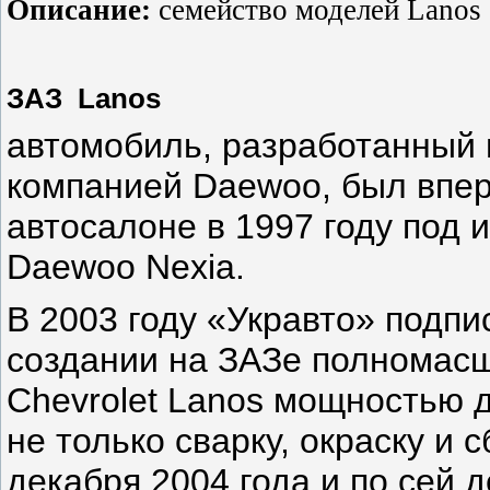
Описание:
семейство моделей Lanos
ЗАЗ
Lanos
автомобиль, разработанный 
компанией
Daewoo, был впер
автосалоне
в
1997 году
под 
Daewoo
Nexia.
В
2003 году
«Укравто» подпи
создании на ЗАЗе полномас
Chevrolet Lanos мощностью д
не только сварку, окраску и 
декабря
2004 года
и по сей 