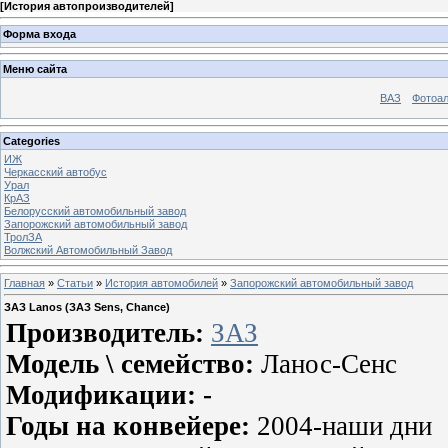
[
История автопроизводителей
]
Форма входа
Меню сайта
ВАЗ
Фотоа
Categories
ИЖ
Черкасский автобус
Урал
КрАЗ
Белорусский автомобильный завод
Запорожский автомобильный завод
ТролЗА
Волжский Автомобильный Завод
Главная
»
Статьи
»
История автомобилей
»
Запорожский автомобильный завод
ЗАЗ Lanos (ЗАЗ Sens, Chance)
Производитель:
ЗАЗ
Модель \ семейство:
Ланос-Сенс
Модификации: -
Годы на конвейере:
2004-наши дни