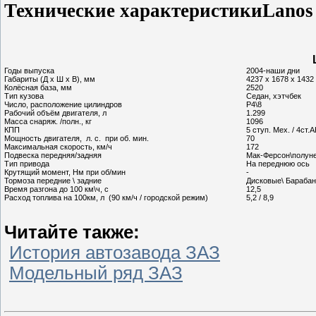
Технические характеристики
Lanos
Годы выпуска
2004-наши дни
Габариты (Д х Ш х В), мм
4237 х 1678 х 1432
Колёсная база, мм
2520
Тип кузова
Седан, хэтчбек
Число, расположение цилиндров
Р4\8
Рабочий объём двигателя, л
1.299
Масса снаряж. /полн., кг
1096
КПП
5 ступ. Мех. / 4cт.
Мощность двигателя, л. с. при об. мин.
70
Максимальная скорость, км/ч
172
Подвеска передняя/задняя
Мак-Ферсон\полун
Тип привода
На переднюю ось
Крутящий момент, Нм при об/мин
-
Тормоза передние \ задние
Дисковые\ Бараба
Время разгона до 100 км\ч, с
12,5
Расход топлива на 100км, л (90 км/ч / городской режим)
5,2 / 8,9
Читайте также:
История автозавода ЗАЗ
Модельный ряд ЗАЗ