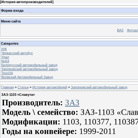
[
История автопроизводителей
]
Форма входа
Меню сайта
ВАЗ
Фотоа
Categories
ИЖ
Черкасский автобус
Урал
КрАЗ
Белорусский автомобильный завод
Запорожский автомобильный завод
ТролЗА
Волжский Автомобильный Завод
Главная
»
Статьи
»
История автомобилей
»
Запорожский автомобильный завод
ЗАЗ-1103 «Славута»
Производитель:
ЗАЗ
Модель \ семейство:
ЗАЗ-1103 «Слав
Модификации:
1103, 110377, 110387
Годы на конвейере:
1999-2011