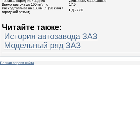
Тормоза передние \ задние
Дисковые\ Барабанные
Время разгона до 100 км\ч, с
17,5
Расход топлива на 100км, л (90 км/ч /
НД \ 7.80
городской режим)
Читайте также:
История автозавода ЗАЗ
Модельный ряд ЗАЗ
Полная версия сайта