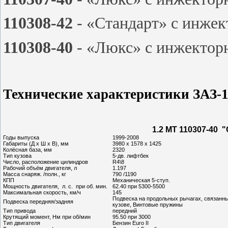
110308-42
- «Стандарт» с инже
110308-40
- «Люкс» с инжектор
Технические характеристики ЗАЗ-
1.2 MT 110307-40 
Годы выпуска
1999-2008
Габариты (Д х Ш х В), мм
3980 х 1578 х 1425
Колёсная база, мм
2320
Тип кузова
5-дв. лифтбек
Число, расположение цилиндров
R4\8
Рабочий объём двигателя, л
1.197
Масса снаряж. /полн., кг
790 /1190
КПП
Механическая 5-ступ.
Мощность двигателя, л. с. при об. мин.
62.40 при 5300-5500
Максимальная скорость, км/ч
145
Подвеска на продольных рычагах, связанны
Подвеска передняя/задняя
кузове, Винтовые пружины
Тип привода
передний
Крутящий момент, Нм при об/мин
95.50 при 3000
Тип двигателя
Бензин Euro II