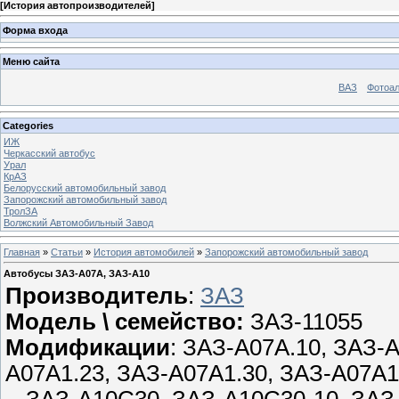
[
История автопроизводителей
]
Форма входа
Меню сайта
ВАЗ
Фотоа
Categories
ИЖ
Черкасский автобус
Урал
КрАЗ
Белорусский автомобильный завод
Запорожский автомобильный завод
ТролЗА
Волжский Автомобильный Завод
Главная
»
Статьи
»
История автомобилей
»
Запорожский автомобильный завод
Автобусы ЗАЗ-А07А, ЗАЗ-А10
Производитель
:
ЗАЗ
Модель \ семейство:
ЗАЗ-11055
Модификации
: ЗАЗ-А07А.10, ЗАЗ-
А07А1.23, ЗАЗ-А07А1.30, ЗАЗ-А07А1