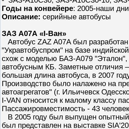
- ЗАЗ-A10C30, ЗАЗ-A10C30-10, ЗАЗ
Годы на конвейере
: 2005-наши дни
Описание:
серийные автобусы
ЗАЗ А07А «І-Ван»
Автобус ZAZ A07A был разработан
"Укравтобуспром" на базе индийско
схож с моделью БАЗ-А079 "Эталон",
автобусным КБ. Заметные отличия –
большая длина автобуса, в 2007 год
Производство было налажено на пр
автоагрегатов" (г. Ильичевск Одесск
I-VAN относится к малому классу па
Пассажировместимость - 43 челове
В 2005 году был выпущен опытный 
был представлен на выставке SIA'20