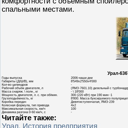
комфортности с объемным спойлеро
спальными местами.
Урал-636
Годы выпуска
2006-наши дни
Габариты (Д/Ш/В), мм
8'549х2'550х4'000
Кол-во цилиндров
-
Рабочий объём двигателя, л
(ЯМЗ-7601.10) дизельный с турбонад
Масса снаряж. \ полн., кг
- \ 18'000
Мощность двигателя, л. с. при об/мин.
300 (220 кВт) при 190 мин -1
Грузоподьёмность, кг
8'800. Масса буксируемого полуприцеп
Коробка передач
Девятиступенчатая, ЯМЗ-239
Колесная формула, тип привода
4x2
Максимальная скорость, км/ч
100
Динамика разгона 0-60 км/ч, с
-
Читайте также:
Урал. История предприятия