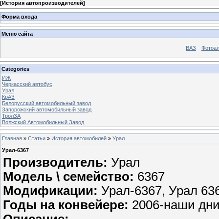
[
История автопроизводителей
]
Форма входа
Меню сайта
ВАЗ
Фотоа
Categories
ИЖ
Черкасский автобус
Урал
КрАЗ
Белорусский автомобильный завод
Запорожский автомобильный завод
ТролЗА
Волжский Автомобильный Завод
Главная
»
Статьи
»
История автомобилей
»
Урал
Урал-6367
Производитель:
Урал
Модель \ семейство:
6367
Модификации:
Урал-6367, Урал 63
Годы на конвейере:
2006-наши дн