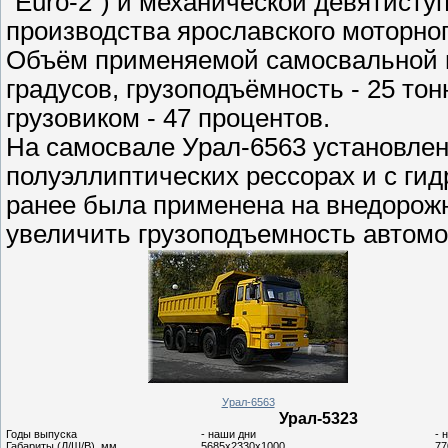
"Euro-2") и механической девятист
производства ярославского моторног
Объём применяемой самосвальной пл
градусов, грузоподъёмность - 25 т
грузовиком - 47 процентов.
На самосвале Урал-6563 установлен
полуэллиптических рессорах и с ги
ранее была применена на внедорожн
увеличить грузоподъемность автомо
Урал-6563
Урал-5323
Годы выпуска
- наши дни
- 
Габариты (Д/Ш/В), мм
5685х2330х1000
77