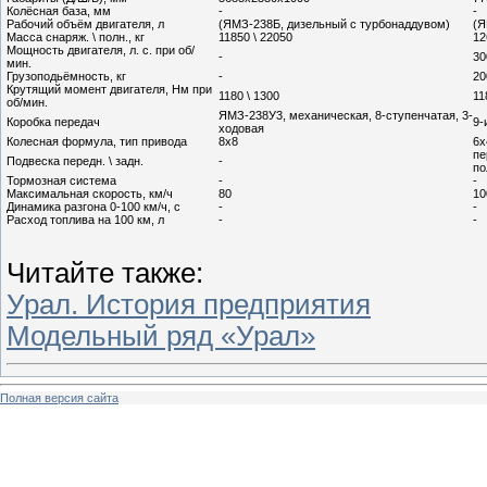
Колёсная база, мм
-
-
Рабочий объём двигателя, л
(ЯМЗ-238Б, дизельный с турбонаддувом)
(Я
Масса снаряж. \ полн., кг
11850 \ 22050
12
Мощность двигателя, л. с. при об/
-
30
мин.
Грузоподьёмность, кг
-
20
Крутящий момент двигателя, Нм при
1180 \ 1300
11
об/мин.
ЯМЗ-238У3, механическая, 8-ступенчатая, 3-
Коробка передач
9-
ходовая
Колесная формула, тип привода
8х8
6х
пе
Подвеска передн. \ задн.
-
по
Тормозная система
-
-
Максимальная скорость, км/ч
80
10
Динамика разгона 0-100 км/ч, с
-
-
Расход топлива на 100 км, л
-
-
Читайте также:
Урал. История предприятия
Модельный ряд «Урал»
Полная версия сайта