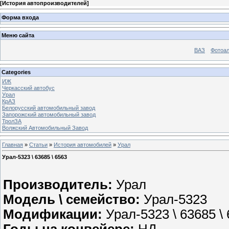
[
История автопроизводителей
]
Форма входа
Меню сайта
ВАЗ
Фотоа
Categories
ИЖ
Черкасский автобус
Урал
КрАЗ
Белорусский автомобильный завод
Запорожский автомобильный завод
ТролЗА
Волжский Автомобильный Завод
Главная
»
Статьи
»
История автомобилей
»
Урал
Урал-5323 \ 63685 \ 6563
Производитель:
Урал
Модель \ семейство:
Урал-5323
Модификации:
Урал-5323 \ 63685 \