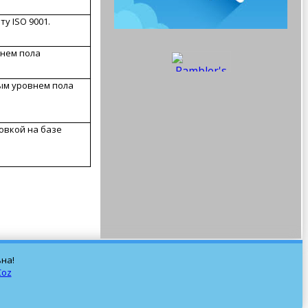
у ISО 9001.
внем пола
ым уровнем пола
овкой на базе
на!
Coz