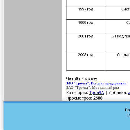
1997 год
Сист
1999 год
С
2001
год
Завод пр
2008 год
Создае
Читайте также:
ЗАО "Тролза". История предприятия
ЗАО "Тролза". Модельный ряд
Категория: 
ТролЗА
| Добавил: 
Просмотров: 
2688
Пр
C