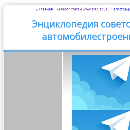
⌂ Главная
| 
Каталог статей www.avto.at.ua
| 
Регистрац
Энциклопедия советс
автомобилестроен