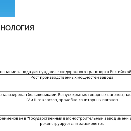
РОНОЛОГИЯ
нование завода для нужд железнодорожного транспорта Российско
Рост производственных мощностей завода
онализирован большевиками. Выпуск крытых товарных вагонов, пас
IV и III-го классов, врачебно-санитарных вагонов
реименован в "Государственный вагоностроительный завод имени У
реконструируется и расширяется.