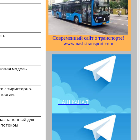
ов.
Современный сайт о транспорте!
www.nash-transport.com
новая модель
и с тиристорно-
нергии.
НАШ КАНАЛ!
дназначенный для
опотоком