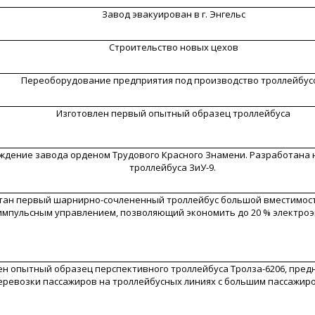
Завод эвакуирован в г. Энгельс
Строительство новых цехов
Переоборудование предприятия под производство троллейбус
Изготовлен первый опытный образец троллейбуса
ждение завода орденом Трудового Красного Знамени. Разработана 
троллейбуса ЗиУ-9.
тан первый шарнирно-сочлененный троллейбус большой вместимост
импульсным управлением, позволяющий экономить до 20 % электроэ
ен опытный образец перспективного троллейбуса Тролза-6206, пре
еревозки пассажиров на троллейбусных линиях с большим пассажир