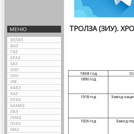
ТРОЛЗА (ЗИУ). Х
МЕНЮ
БЕЛАЗ
ВАЗ
ГАЗ
ЕРАЗ
ЗАЗ
ЗИЛ
1868 год
Ос
ЗИУ
1890 год
ИЖ
КАВЗ
КАЗ
1918 год
Завод наци
КРАЗ
КАМАЗ
ЛАЗ
ЛИАЗ
1926 год
Завод пе
ЛУАЗ
МАЗ