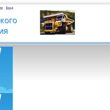
ия
| 
Вход
кого
ия