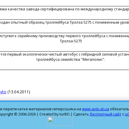
ема качества завода сертифицирована по международному стандарт
оздан опытный образец троллейбуса Тролза 5275 с пониженным уро
иступил к серийному производству первого троллейбуса с пониженн
Тролза-5275
тся первый экологически чистый автобус с гибридной силовой устан
троллейбуса семейства "Мегаполис".
avto
(13.04.2011) 
и перепечатке материалов гиперссылка на
www.avto.at.ua
обязатель
opyright © 2006-2026 | Created by turBO |
Сделать
бесплатный сайт
с 
u