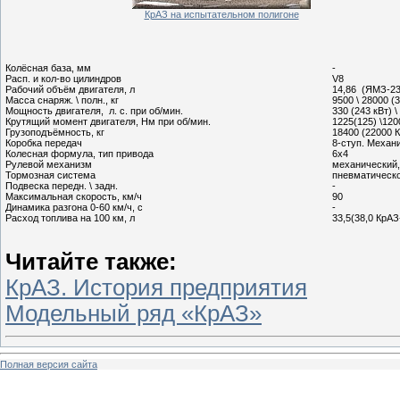
КрАЗ на испытательном полигоне
Колёсная база, мм
-
Расп. и кол-во цилиндров
V8
Рабочий объём двигателя, л
14,86 (ЯМЗ-2
Масса снаряж. \ полн., кг
9500 \ 28000 
Мощность двигателя, л. с. при об/мин.
330 (243 кВт) \
Крутящий момент двигателя, Нм при об/мин.
1225(125) \120
Грузоподъёмность, кг
18400 (22000 
Коробка передач
8-ступ. Механ
Колесная формула, тип привода
6x4
Рулевой механизм
механический,
Тормозная система
пневматическо
Подвеска передн. \ задн.
-
Максимальная скорость, км/ч
90
Динамика разгона 0-60 км/ч, с
-
Расход топлива на 100 км, л
33,5(38,0 КрАЗ
Читайте также:
КрАЗ. История предприятия
Модельный ряд «КрАЗ»
Полная версия сайта