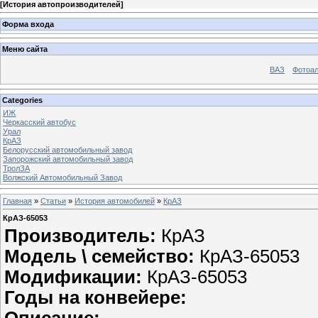
[
История автопроизводителей
]
Форма входа
Меню сайта
ВАЗ
Фотоа
Categories
ИЖ
Черкасский автобус
Урал
КрАЗ
Белорусский автомобильный завод
Запорожский автомобильный завод
ТролЗА
Волжский Автомобильный Завод
Главная
»
Статьи
»
История автомобилей
»
КрАЗ
КрАЗ-65053
Производитель:
КрАЗ
Модель \ семейство:
КрАЗ-65053
Модификации:
КрАЗ-65053
Годы на конвейере: