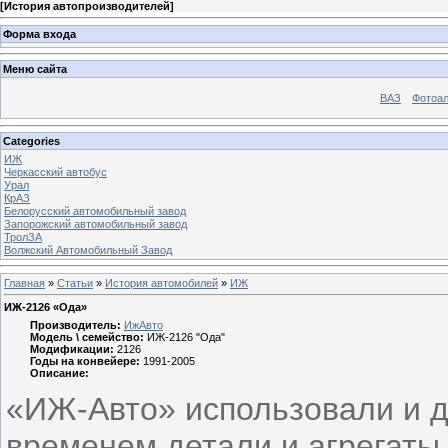
[
История автопроизводителей
]
Форма входа
Меню сайта
ВАЗ
Фотоа
Categories
ИЖ
Черкасский автобус
Урал
КрАЗ
Белорусский автомобильный завод
Запорожский автомобильный завод
ТролЗА
Волжский Автомобильный Завод
Главная
»
Статьи
»
История автомобилей
»
ИЖ
ИЖ-2126 «Ода»
Производитель:
ИжАвто
Модель \ семейство:
ИЖ-2126 "Ода"
Модификации:
2126
Годы на конвейере:
1991-2005
Описание:
«ИЖ-Авто» использовали и 
временем детали и агрегаты