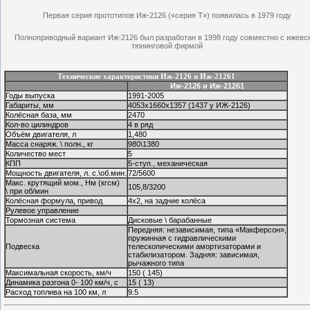
Первая серия прототипов Иж-2126 («серия Т») появилась в 1979 году
Полноприводный вариант Иж-2126 был разработан в 1998 году совместно с ижевс
тюнинговой фирмой
Технические характеристики Иж-2126 и Иж-21261
Иж-2126 и Иж-21261
Годы выпуска
1991-2005
Габариты, мм
4053х1660х1357 (1437 у ИЖ-2126)
Колёсная база, мм
2470
Кол-во цилиндров
4 в ряд
Объём двигателя, л
1,480
Масса снаряж. \ полн., кг
980\1380
Количество мест
5
КПП
5-ступ., механическая
Мощность двигателя, л. с.\об.мин.
72/5600
Макс. крутящий мом., Нм (кгсм)
105,8/3200
\ при об/мин
Колёсная формула, привод
4x2, на задние колёса
Рулевое управление
Тормозная система
Дисковые \ барабанные
Передняя: независимая, типа «Макферсон»,
пружинная с гидравлическими
Подвеска
телескопическими амортизаторами и
стабилизатором. Задняя: зависимая,
рычажного типа
Максимальная скорость, км/ч
150 ( 145)
Динамика разгона 0- 100 км/ч, с
15 ( 13)
Расход топлива на 100 км, л
9.5