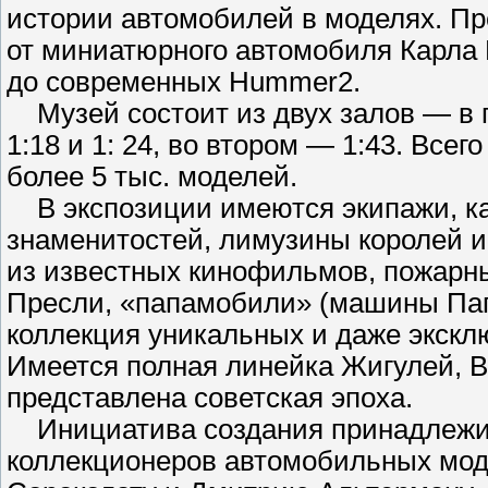
истории автомобилей в моделях. П
р
от миниатюрного автомобиля Карла Б
до современных Hummer2.
Музей состоит из двух залов — в
1:18 и 1: 24, во втором — 1:43. Всег
более 5 тыс. моделей.
В экспозиции имеются экипажи, к
знаменитостей, лимузины королей и
из известных кинофильмов, пожарны
Пресли, «папамобили» (машины Пап
коллекция уникальных и даже экскл
Имеется полная линейка Жигулей, Во
представлена советская эпоха.
Инициатива создания принадлежит 
коллекционеров автомобильных мо