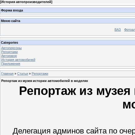
[
История автопроизводителей
]
Форма входа
Меню сайта
ВАЗ
Фотоа
Categories
Автоперсоны
Репортажи
Автоюмор
История автомобилей
Приложения
Главная
»
Статьи
»
Репортажи
Репортаж из музея истории автомобилей в моделях
Репортаж из музея
м
Делегация админов сайта по оче