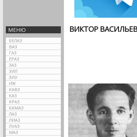
ВИКТОР ВАСИЛЬЕ
МЕНЮ
БЕЛАЗ
ВАЗ
ГАЗ
ЕРАЗ
ЗАЗ
ЗИЛ
ЗИУ
ИЖ
КАВЗ
КАЗ
КРАЗ
КАМАЗ
ЛАЗ
ЛИАЗ
ЛУАЗ
МАЗ