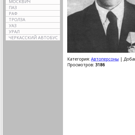
МОСКВИЧ
ПАЗ
РАФ
ТРОЛЗА
УАЗ
УРАЛ
ЧЕРКАССКИЙ АВТОБУС
Категория: 
Автоперсоны
| Добав
Просмотров: 
3186