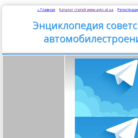
⌂ Главная
| 
Каталог статей www.avto.at.ua
| 
Регистрац
Энциклопедия советс
автомобилестроен