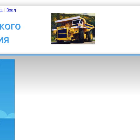
ия
| 
Вход
кого
ия