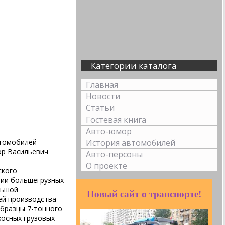
Категории каталога
Главная
Новости
Статьи
Гостевая книга
Авто-юмор
История автомобилей
томобилей 
ор Васильевич
Авто-персоны
О проекте
кого 
нии большегрузных
льшой
Новый сайт о транспорте!
ей производства
образцы 7-тонного
хосных грузовых