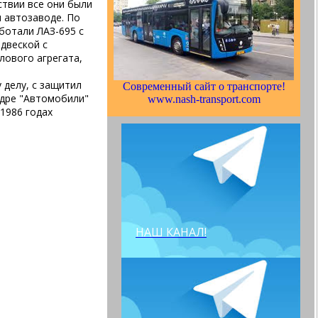
твии все они были
 автозаводе. По
ботали ЛАЗ-695 с
двеской с
лового агрегата,
делу, с защитил 
Современный сайт о транспорте!
едре "Автомобили"
www.nash-transport.com
1986 годах
НАШ КАНАЛ!