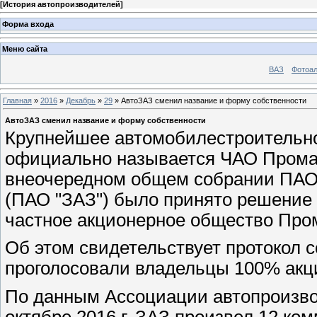
[
История автопроизводителей
]
Форма входа
Меню сайта
ВАЗ
Фотоа
Главная
»
2016
»
Декабрь
»
29
» АвтоЗАЗ сменил название и форму собственности
АвтоЗАЗ сменил название и форму собственности
Крупнейшее автомобилестроительно
официально называется ЧАО Промавт
внеочередном общем собрании ПАО
(ПАО "ЗАЗ") было принято решение 
частное акционерное общество Про
Об этом свидетельствует протокол 
проголосовали владельцы 100% акц
По данным Ассоциации автопроизво
октябре 2016 г. ЗАЗ произвел 12 ком