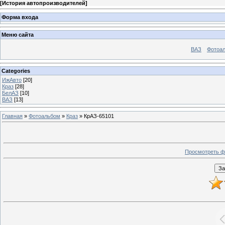
[
История автопроизводителей
]
Форма входа
Меню сайта
ВАЗ
Фотоа
Categories
ИжАвто
[20]
Краз
[28]
БелАЗ
[10]
ВАЗ
[13]
Главная
»
Фотоальбом
»
Краз
» КрАЗ-65101
Просмотреть ф