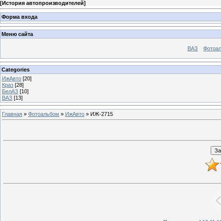
[
История автопроизводителей
]
Форма входа
Меню сайта
ВАЗ
Фотоа
Categories
ИжАвто
[20]
Краз
[28]
БелАЗ
[10]
ВАЗ
[13]
Главная
»
Фотоальбом
»
ИжАвто
» ИЖ-2715