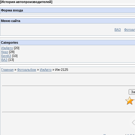
[
История автопроизводителей
]
Форма входа
Меню сайта
ВАЗ
Фотоа
Categories
ИжАвто
[20]
Краз
[28]
БелАЗ
[10]
ВАЗ
[13]
Главная
»
Фотоальбом
»
ИжАвто
» Иж-2125