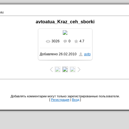
rki
avtoatua_Kraz_ceh_sborki
3026
0
4.7
В реальном размере
Добавлено
26.02.2010
avto
800x533
/ 131.5Kb
Добавлять комментарии могут только зарегистрированные пользователи.
[
Регистрация
|
Вход
]