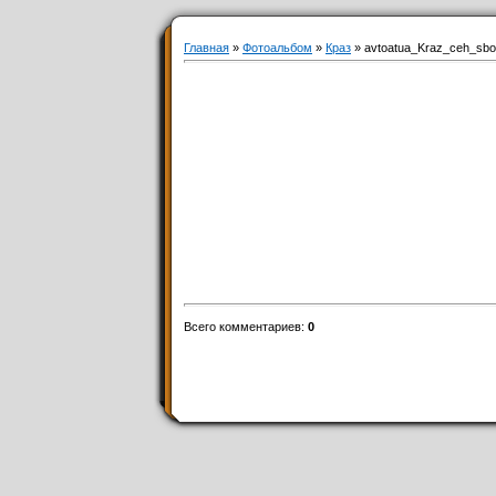
Главная
»
Фотоальбом
»
Краз
» avtoatua_Kraz_ceh_sbo
Всего комментариев
:
0