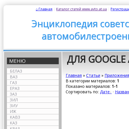
⌂ Главная
|
Каталог статей www.avto.at.ua
|
Регистрац
Энциклопедия советс
автомобилестроен
ДЛЯ GOOGLE
МЕНЮ
БЕЛАЗ
Главная
»
Статьи
»
Приложени
ВАЗ
В категории материалов:
1
ГАЗ
Показано материалов:
1-1
ЕРАЗ
Сортировать по:
Дате
·
Назва
ЗАЗ
ЗИЛ
ЗИУ
ИЖ
КАВЗ
КАЗ
КРАЗ