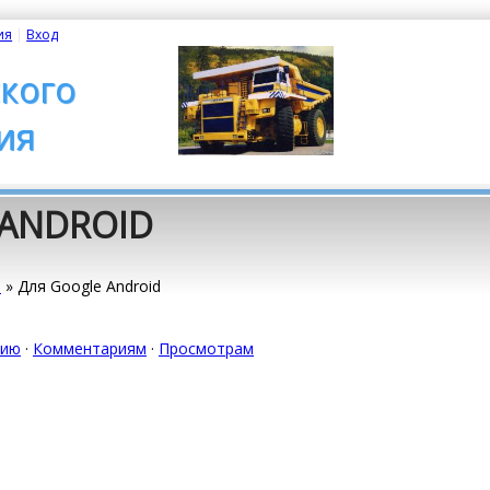
ия
|
Вход
кого
ия
 ANDROID
я
» Для Google Android
нию
·
Комментариям
·
Просмотрам