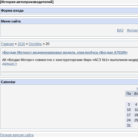
[
История автопроизводителей
]
Форма входа
Меню сайта
ВАЗ
Фотоа
Главная
»
2016
»
Октябрь
»
20
«Богдан Моторс» модернизировал модель электробуса «Богдан А70100»
АК «Богдан Моторс» совместно с конструкторским бюро «АСЗ №1» выполнили модер
дальше »
Calendar
Пн
Вт
3
4
10
11
17
18
24
25
31
Полная версия сайта